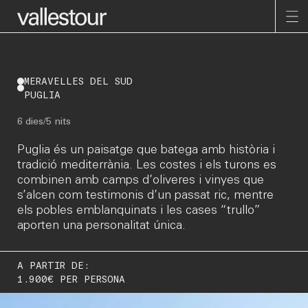
MERAVELLES DEL SUD
Inici
PUGLIA
Destinacions
6 dies/5 nits
Explora
Nosaltres
Puglia és un paisatge que batega amb història i
tradició mediterrània. Les costes i els turons es
Notícies
combinen amb camps d’oliveres i vinyes que
Zona client
s’alcen com testimonis d’un passat ric, mentre
Esp
els pobles emblanquinats i les cases “trullo”
aporten una personalitat única.
Rambla 117, 08202
Segueix-nos a Instagram
Sabadell, Barcelona
Subscriu-te a la Newsletter
A PARTIR DE:
+ 34 93 727 22 63
WhatsApp: + 34 636 234 320
1.900€ PER PERSONA
vallestour@vallestour.com