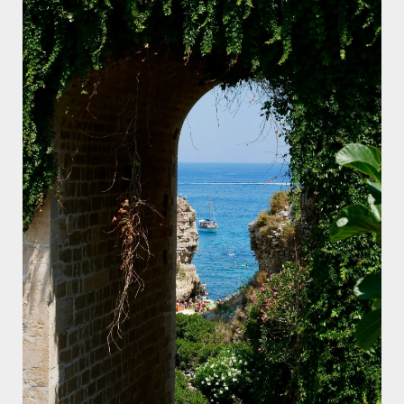
Selecciona una data
Els nostres experts et faran una videotrucada
personalitzada de 30 minuts per entendre les teves
necessitats i assessorar-te amb solucions a mida.
AGOST 2026
DL.
DT.
DC.
DJ.
DV.
DS.
DG.
01
02
03
04
05
06
07
08
09