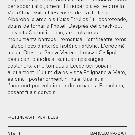
esglésies rupestres dels voltants, tornant a l’hotel
per sopar i allotjament. El tercer dia es recorre la
Vall d’Itria visitant les coves de Castellana,
Alberobello amb els típics “trullos” i Locorotondo,
abans de tornar a l’hotel. Després del check-out,
es visita Ostuni i Lecce, amb els seus
monuments barrocs i romànics, l’amfiteatre romà
i altres llocs d’interès històric i artístic. L'endemà
inclou Otranto, Santa Maria di Leuca i Gallipoli,
destacant catedrals, santuari i paisatges
costaners, amb tornada a Lecce per sopar i
allotjament. L’últim dia es visita Polignano a Mare,
es dina i posteriorment hi ha el trasllat a
l’aeroport per vol directe de tornada a Barcelona,
posant fi als serveis.
ITINERARI PER DIES
DIA 1
BARCELONA-BARI