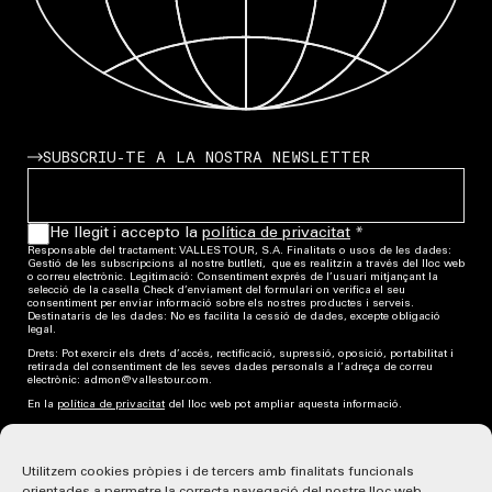
SUBSCRIU-TE A LA NOSTRA NEWSLETTER
He llegit i accepto la
política de privacitat
*
Responsable del tractament: VALLES TOUR, S.A. Finalitats o usos de les dades:
Gestió de les subscripcions al nostre butlletí, que es realitzin a través del lloc web
o correu electrònic. Legitimació: Consentiment exprés de l’usuari mitjançant la
selecció de la casella Check d’enviament del formulari on verifica el seu
consentiment per enviar informació sobre els nostres productes i serveis.
Destinataris de les dades: No es facilita la cessió de dades, excepte obligació
legal.
Drets: Pot exercir els drets d’accés, rectificació, supressió, oposició, portabilitat i
retirada del consentiment de les seves dades personals a l’adreça de correu
electrònic: admon@vallestour.com.
En la
política de privacitat
del lloc web pot ampliar aquesta informació.
Rambla 117, 08202
Segueix-nos a Instagram
Sabadell, Barcelona
Subscriu-te a la Newsletter
Utilitzem cookies pròpies i de tercers amb finalitats funcionals
+ 34 93 727 22 63
WhatsApp: + 34 636 234 320