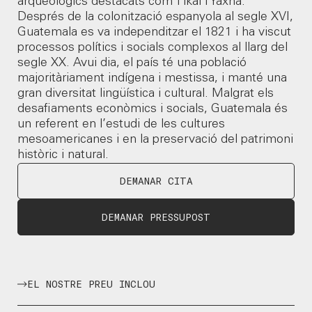
arqueològics destacats com Tikal i Yaxhá.
Després de la colonització espanyola al segle XVI,
Guatemala es va independitzar el 1821 i ha viscut
SEGÜENT
processos polítics i socials complexos al llarg del
segle XX. Avui dia, el país té una població
majoritàriament indígena i mestissa, i manté una
gran diversitat lingüística i cultural. Malgrat els
desafiaments econòmics i socials, Guatemala és
un referent en l’estudi de les cultures
mesoamericanes i en la preservació del patrimoni
històric i natural.
DEMANAR CITA
DEMANAR PRESSUPOST
EL NOSTRE PREU INCLOU