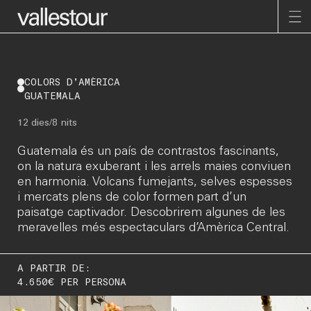
COLORS D’AMÈRICA
Inici
GUATEMALA
Destinacions
12 dies/8 nits
Explora
Nosaltres
Guatemala és un país de contrastos fascinants,
on la natura exuberant i les arrels maies conviuen
Notícies
en harmonia. Volcans fumejants, selves espesses
Zona client
i mercats plens de color formen part d’un
Esp
paisatge captivador. Descobrirem algunes de les
meravelles més espectaculars d’Amèrica Central.
Rambla 117, 08202
Segueix-nos a Instagram
Sabadell, Barcelona
Subscriu-te a la Newsletter
A PARTIR DE:
+ 34 93 727 22 63
WhatsApp: + 34 636 234 320
4.650€ PER PERSONA
vallestour@vallestour.com