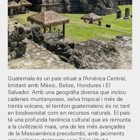
01
02
03
04
05
06
07
08
09
He llegit i accepto la
política de privacitat
*
10
11
12
13
14
15
16
Guatemala és un país situat a l’Amèrica Central,
17
18
19
20
21
22
23
limitant amb Mèxic, Belize, Hondures i El
Salvador. Amb una geografia diversa que inclou
cadenes muntanyoses, selva tropical i més de
24
25
26
27
28
29
30
trenta volcans, el territori guatemalenc és ric tant
en biodiversitat com en recursos naturals. El país
té una profunda herència cultural que es remunta
a la civilització maia, una de les més avançades
31
de la Mesoamèrica precolombí, amb jaciments