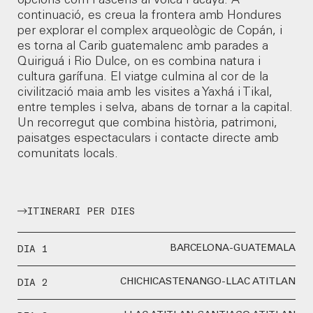
opcions com l’ascens al volcà Pacaya. A
continuació, es creua la frontera amb Hondures
per explorar el complex arqueològic de Copán, i
es torna al Carib guatemalenc amb parades a
Quiriguá i Rio Dulce, on es combina natura i
cultura garífuna. El viatge culmina al cor de la
civilització maia amb les visites a Yaxhá i Tikal,
entre temples i selva, abans de tornar a la capital.
Un recorregut que combina història, patrimoni,
paisatges espectaculars i contacte directe amb
comunitats locals.
ITINERARI PER DIES
DIA 1
BARCELONA-GUATEMALA
DIA 2
CHICHICASTENANGO-LLAC ATITLAN