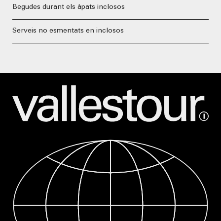
Begudes durant els àpats inclosos
Serveis no esmentats en inclosos