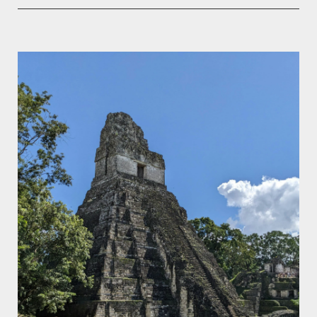
Selecciona una data
Els nostres experts et faran una videotrucada
personalitzada de 30 minuts per entendre les teves
necessitats i assessorar-te amb solucions a mida.
AGOST 2026
DL.
DT.
DC.
DJ.
DV.
DS.
DG.